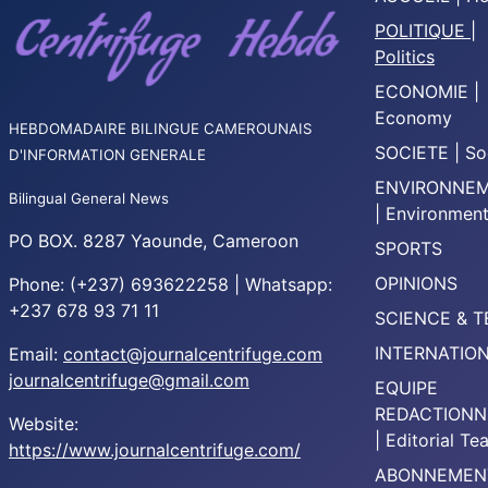
POLITIQUE |
Politics
ECONOMIE |
Economy
HEBDOMADAIRE BILINGUE CAMEROUNAIS
SOCIETE | So
D'INFORMATION GENERALE
ENVIRONNE
Bilingual General News
| Environmen
PO BOX. 8287 Yaounde, Cameroon
SPORTS
OPINIONS
Phone: (+237) 693622258 | Whatsapp:
+237 678 93 71 11
SCIENCE & 
INTERNATIO
Email:
contact@journalcentrifuge.com
journalcentrifuge@gmail.com
EQUIPE
REDACTIONN
Website:
| Editorial T
https://www.journalcentrifuge.com/
ABONNEMEN