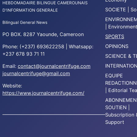
HEBDOMADAIRE BILINGUE CAMEROUNAIS
SOCIETE | So
D'INFORMATION GENERALE
ENVIRONNE
Bilingual General News
| Environmen
PO BOX. 8287 Yaounde, Cameroon
SPORTS
OPINIONS
Phone: (+237) 693622258 | Whatsapp:
+237 678 93 71 11
SCIENCE & 
INTERNATIO
Email:
contact@journalcentrifuge.com
journalcentrifuge@gmail.com
EQUIPE
REDACTIONN
Website:
| Editorial T
https://www.journalcentrifuge.com/
ABONNEMEN
SOUTIEN |
________________________________________________
Subscription 
Support