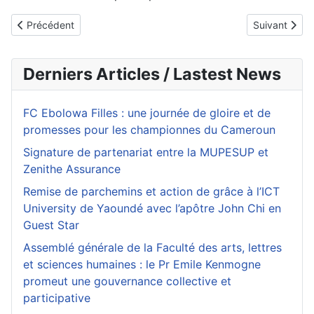
Article précédent : CAN Maroc 2025 : la Coupe d’Afrique des natio
Article suiva
Précédent
Suivant
Derniers Articles / Lastest News
FC Ebolowa Filles : une journée de gloire et de
promesses pour les championnes du Cameroun
Signature de partenariat entre la MUPESUP et
Zenithe Assurance
Remise de parchemins et action de grâce à l’ICT
University de Yaoundé avec l’apôtre John Chi en
Guest Star
Assemblé générale de la Faculté des arts, lettres
et sciences humaines : le Pr Emile Kenmogne
promeut une gouvernance collective et
participative