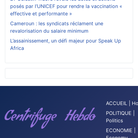
posés par l’UNICEF pour rendre la vaccination «
effective et performante »
Cameroun : les syndicats réclament une
revalorisation du salaire minimum
L’assainissement, un défi majeur pour Speak Up
Africa
ACCUEIL | H
POLITIQUE |
Politics
ECONOMIE |
Economy