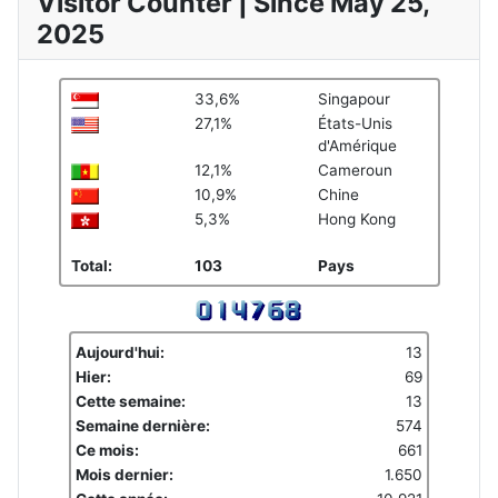
Visitor Counter | Since May 25,
2025
33,6%
Singapour
27,1%
États-Unis
d'Amérique
12,1%
Cameroun
10,9%
Chine
5,3%
Hong Kong
Total:
103
Pays
Aujourd'hui:
13
Hier:
69
Cette semaine:
13
Semaine dernière:
574
Ce mois:
661
Mois dernier:
1.650