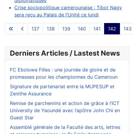
diplomatiques
Crise sociopolitique camerounaise : Tibor Nagy
sera reçu au Palais de l’Unité ce lundi
137
138
139
140
141
142
143
Page 142 sur 155
Derniers Articles / Lastest News
FC Ebolowa Filles : une journée de gloire et de
promesses pour les championnes du Cameroun
Signature de partenariat entre la MUPESUP et
Zenithe Assurance
Remise de parchemins et action de grâce à l’ICT
University de Yaoundé avec l’apôtre John Chi en
Guest Star
Assemblé générale de la Faculté des arts, lettres