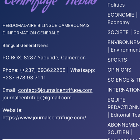
Politics
ECONOMIE |
Economy
HEBDOMADAIRE BILINGUE CAMEROUNAIS
SOCIETE | So
D'INFORMATION GENERALE
ENVIRONNE
Bilingual General News
| Environmen
PO BOX. 8287 Yaounde, Cameroon
SPORTS
OPINIONS
Phone: (+237) 693622258 | Whatsapp:
+237 678 93 71 11
SCIENCE & 
INTERNATIO
Email:
contact@journalcentrifuge.com
journalcentrifuge@gmail.com
EQUIPE
REDACTIONN
Website:
| Editorial T
https://www.journalcentrifuge.com/
ABONNEMEN
SOUTIEN |
________________________________________________
Subscription 