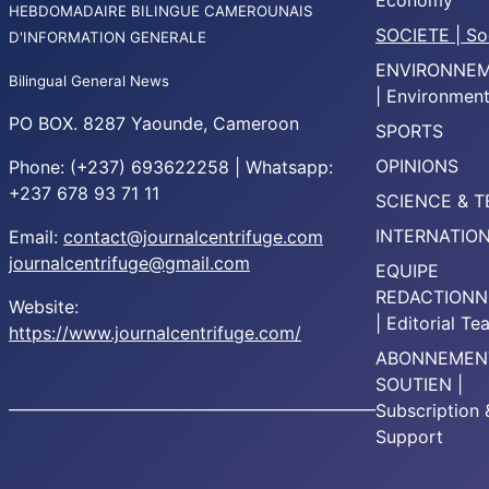
Economy
HEBDOMADAIRE BILINGUE CAMEROUNAIS
SOCIETE | So
D'INFORMATION GENERALE
ENVIRONNE
Bilingual General News
| Environmen
PO BOX. 8287 Yaounde, Cameroon
SPORTS
OPINIONS
Phone: (+237) 693622258 | Whatsapp:
+237 678 93 71 11
SCIENCE & 
INTERNATIO
Email:
contact@journalcentrifuge.com
journalcentrifuge@gmail.com
EQUIPE
REDACTIONN
Website:
| Editorial T
https://www.journalcentrifuge.com/
ABONNEMEN
SOUTIEN |
________________________________________________
Subscription 
Support