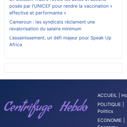
posés par l’UNICEF pour rendre la vaccination «
effective et performante »
Cameroun : les syndicats réclament une
revalorisation du salaire minimum
L’assainissement, un défi majeur pour Speak Up
Africa
ACCUEIL | H
POLITIQUE |
Politics
ECONOMIE |