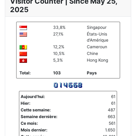
Visitor Counter | Since May 25,
2025
33,8%
Singapour
27,1%
États-Unis
d'Amérique
12,2%
Cameroun
10,5%
Chine
5,3%
Hong Kong
Total:
103
Pays
Aujourd'hui:
61
Hier:
61
Cette semaine:
487
Semaine dernière:
663
Ce mois:
561
Mois dernier:
1.650