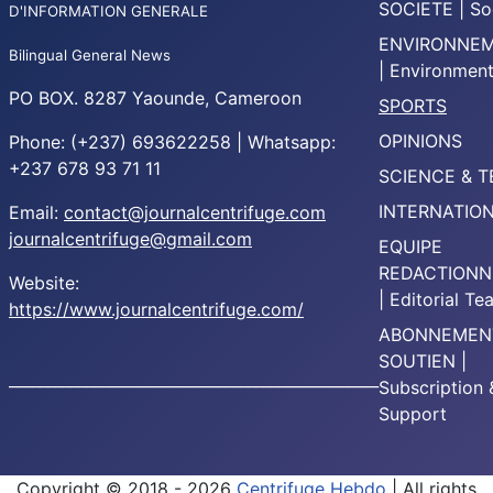
SOCIETE | So
D'INFORMATION GENERALE
ENVIRONNE
Bilingual General News
| Environmen
PO BOX. 8287 Yaounde, Cameroon
SPORTS
OPINIONS
Phone: (+237) 693622258 | Whatsapp:
+237 678 93 71 11
SCIENCE & 
INTERNATIO
Email:
contact@journalcentrifuge.com
journalcentrifuge@gmail.com
EQUIPE
REDACTIONN
Website:
| Editorial T
https://www.journalcentrifuge.com/
ABONNEMEN
SOUTIEN |
________________________________________________
Subscription 
Support
Copyright © 2018 - 2026
Centrifuge Hebdo
| All rights