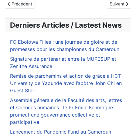
Article précédent : Football : Landry Nguemo et Issa Hayatou pour
Article suiva
Précédent
Suivant
Derniers Articles / Lastest News
FC Ebolowa Filles : une journée de gloire et de
promesses pour les championnes du Cameroun
Signature de partenariat entre la MUPESUP et
Zenithe Assurance
Remise de parchemins et action de grâce à l’ICT
University de Yaoundé avec l’apôtre John Chi en
Guest Star
Assemblé générale de la Faculté des arts, lettres
et sciences humaines : le Pr Emile Kenmogne
promeut une gouvernance collective et
participative
Lancement du Pandemic Fund au Cameroun