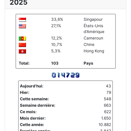
2025
33,6%
Singapour
27,1%
États-Unis
d'Amérique
12,2%
Cameroun
10,7%
Chine
5,3%
Hong Kong
Total:
103
Pays
Aujourd'hui:
43
Hier:
79
Cette semaine:
548
Semaine dernière:
663
Ce mois:
622
Mois dernier:
1.650
Cette année:
10.882