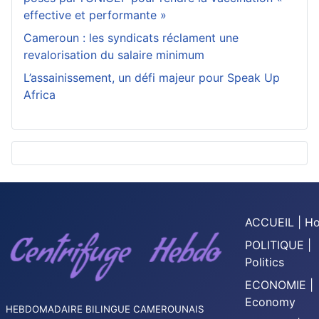
effective et performante »
Cameroun : les syndicats réclament une
revalorisation du salaire minimum
L’assainissement, un défi majeur pour Speak Up
Africa
ACCUEIL | H
POLITIQUE |
Politics
ECONOMIE |
Economy
HEBDOMADAIRE BILINGUE CAMEROUNAIS