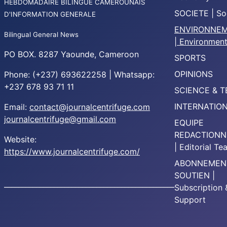
HEBDOMADAIRE BILINGUE CAMEROUNAIS
SOCIETE | So
D'INFORMATION GENERALE
ENVIRONNE
Bilingual General News
| Environmen
PO BOX. 8287 Yaounde, Cameroon
SPORTS
OPINIONS
Phone: (+237) 693622258 | Whatsapp:
+237 678 93 71 11
SCIENCE & 
INTERNATIO
Email:
contact@journalcentrifuge.com
journalcentrifuge@gmail.com
EQUIPE
REDACTIONN
Website:
| Editorial T
https://www.journalcentrifuge.com/
ABONNEMEN
SOUTIEN |
________________________________________________
Subscription 
Support