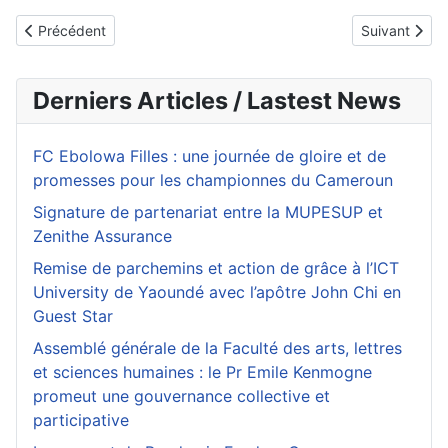
Article précédent : Les feux de forêt en Sibérie menace le climat
Article suiva
Précédent
Suivant
Derniers Articles / Lastest News
FC Ebolowa Filles : une journée de gloire et de
promesses pour les championnes du Cameroun
Signature de partenariat entre la MUPESUP et
Zenithe Assurance
Remise de parchemins et action de grâce à l’ICT
University de Yaoundé avec l’apôtre John Chi en
Guest Star
Assemblé générale de la Faculté des arts, lettres
et sciences humaines : le Pr Emile Kenmogne
promeut une gouvernance collective et
participative