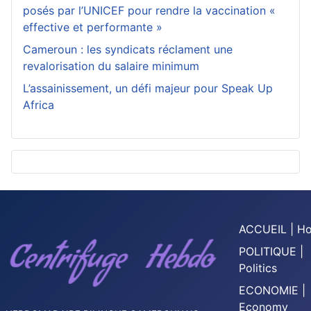
posés par l’UNICEF pour rendre la vaccination «
effective et performante »
Cameroun : les syndicats réclament une
revalorisation du salaire minimum
L’assainissement, un défi majeur pour Speak Up
Africa
ACCUEIL | H
POLITIQUE |
Politics
ECONOMIE |
Economy