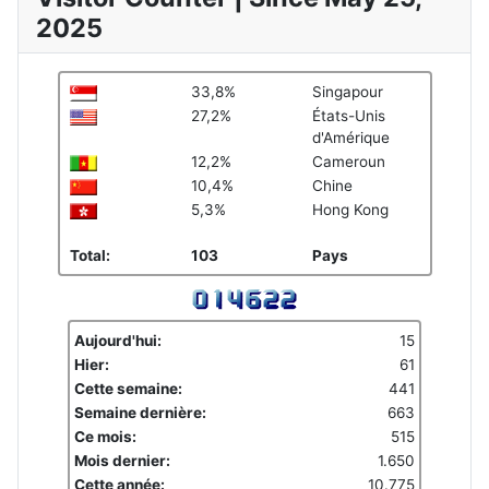
2025
33,8%
Singapour
27,2%
États-Unis
d'Amérique
12,2%
Cameroun
10,4%
Chine
5,3%
Hong Kong
Total:
103
Pays
Aujourd'hui:
15
Hier:
61
Cette semaine:
441
Semaine dernière:
663
Ce mois:
515
Mois dernier:
1.650
Cette année:
10.775