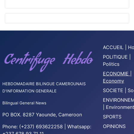
ACCUEIL | H
POLITIQUE |
Politics
ECONOMIE |
Economy
HEBDOMADAIRE BILINGUE CAMEROUNAIS
SOCIETE | So
D'INFORMATION GENERALE
ENVIRONNE
Bilingual General News
| Environmen
PO BOX. 8287 Yaounde, Cameroon
SPORTS
OPINIONS
Phone: (+237) 693622258 | Whatsapp:
+237 678 93 71 11